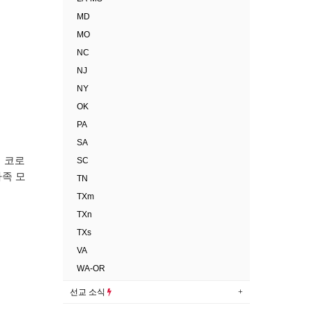
MD
MO
NC
NJ
NY
OK
PA
SA
 코로
SC
가족 모
TN
TXm
TXn
TXs
VA
WA-OR
선교 소식