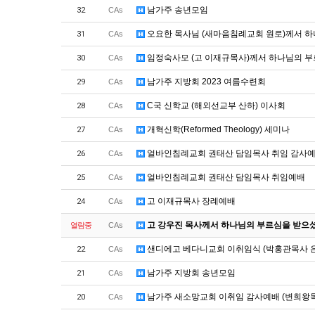
남가주 송년모임
32
CAs
오요한 목사님 (새마음침례교회 원로)께서 
31
CAs
임정숙사모 (고 이재규목사)께서 하나님의 부
30
CAs
남가주 지방회 2023 여름수련회
29
CAs
C국 신학교 (해외선교부 산하) 이사회
28
CAs
개혁신학(Reformed Theology) 세미나
27
CAs
얼바인침례교회 권태산 담임목사 취임 감사
26
CAs
얼바인침례교회 권태산 담임목사 취임예배
25
CAs
고 이재규목사 장례예배
24
CAs
고 강우진 목사께서 하나님의 부르심을 받으
열람중
CAs
샌디에고 베다니교회 이취임식 (박홍관목사 은
22
CAs
남가주 지방회 송년모임
21
CAs
남가주 새소망교회 이취임 감사예배 (변희왕목사
20
CAs