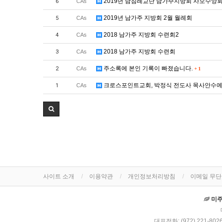
2019년 남침례교단 남가주지방회 사모수양
6
CAs
2019년 남가주 지방회 2월 월례회
5
CAs
2018 남가주 지방회 수련회2
4
CAs
2018 남가주 지방회 수련회
3
CAs
주소록에 본인 기록이 빠졌습니다.
2
CAs
+
1
크로스포인트교회, 박정식 전도사 목사안수
1
CAs
사이트 소개
이용약관
개인정보처리방침
이메일 무
미
대표전화: (972) 221-8026 MA