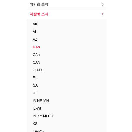
지방회 조직
지방회 소식
AK
AL
AZ
CAs
CAn
CAN
CO-UT
FL
GA
HI
IA-NE-MN
IL-WI
IN-KY-MI-CH
KS
LA-MS