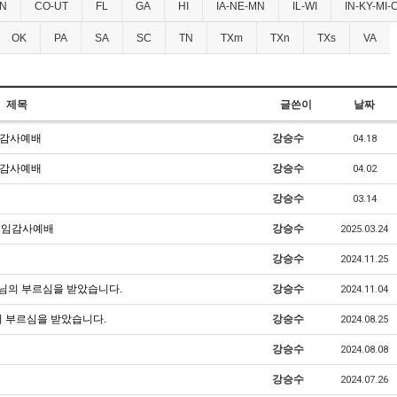
N
CO-UT
FL
GA
HI
IA-NE-MN
IL-WI
IN-KY-MI-
OK
PA
SA
SC
TN
TXm
TXn
TXs
VA
제목
글쓴이
날짜
임감사예배
강승수
04.18
임감사예배
강승수
04.02
강승수
03.14
취임감사예배
강승수
2025.03.24
강승수
2024.11.25
님의 부르심을 받았습니다.
강승수
2024.11.04
의 부르심을 받았습니다.
강승수
2024.08.25
강승수
2024.08.08
강승수
2024.07.26