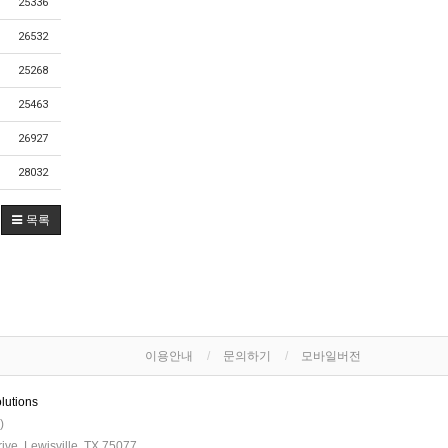
25336
26532
25268
25463
26927
28032
목록
이용안내
문의하기
모바일버전
lutions
)
ve, Lewisville, TX 75077