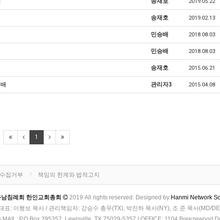
회
송재호
2019.05.22
송재호
2019.02.13
민승배
2018.08.03
민승배
2018.08.03
송재호
2015.06.21
예배
관리자3
2015.04.08
1
단수집거부
책임의 한계와 법적고지
주남침례회 한인교회총회
2019 All rights reserved. Designed by
Hanmi Network So
대표: 이행보 목사 / 관리책임자: 강승수 총무(TX), 박진하 목사(NY), 조 준 목사(MD/DE
IL: P.O.Box 295357, Lewisville, TX 75029-5357 | OFFICE: 1104 Breezewood Dri