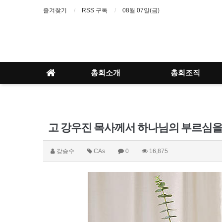
즐겨찾기
RSS 구독
08월 07일(금)
총회소개
총회조직
고 강우진 목사께서 하나님의 부르심을
강승수
CAs
0
16,875