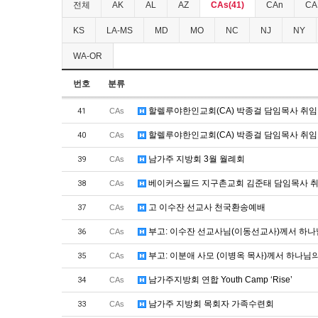
전체
AK
AL
AZ
CAs(41)
CAn
CA
KS
LA-MS
MD
MO
NC
NJ
NY
WA-OR
번호
분류
할렐루야한인교회(CA) 박종걸 담임목사 취
41
CAs
할렐루야한인교회(CA) 박종걸 담임목사 취
40
CAs
남가주 지방회 3월 월례회
39
CAs
베이커스필드 지구촌교회 김준태 담임목사 
38
CAs
고 이수잔 선교사 천국환송예배
37
CAs
부고: 이수잔 선교사님(이동선교사)께서 하나
36
CAs
부고: 이분애 사모 (이병옥 목사)께서 하나님
35
CAs
남가주지방회 연합 Youth Camp ‘Rise’
34
CAs
남가주 지방회 목회자 가족수련회
33
CAs