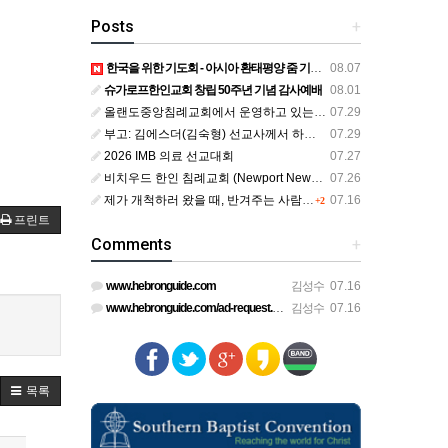
Posts
+
한국을 위한 기도회 - 아시아 환태평양 줌 기도회
08.07
슈가로프한인교회 창립 50주년 기념 감사예배
08.01
올랜도중앙침례교회에서 운영하고 있는 로뎀선교관을 소개해 드립니다
07.29
부고: 김에스더(김숙형) 선교사께서 하나님의 부르심을 받았습니다.
07.29
2026 IMB 의료 선교대회
07.27
비치우드 한인 침례교회 (Newport News, Virginia) 담임목사 청빙
07.26
제가 개척하러 왔을 때, 반겨주는 사람이 없었습니다.
07.16
+2
프린트
Comments
+
www.hebronguide.com
김성수
07.16
www.hebronguide.com/ad-request.html
김성수
07.16
목록