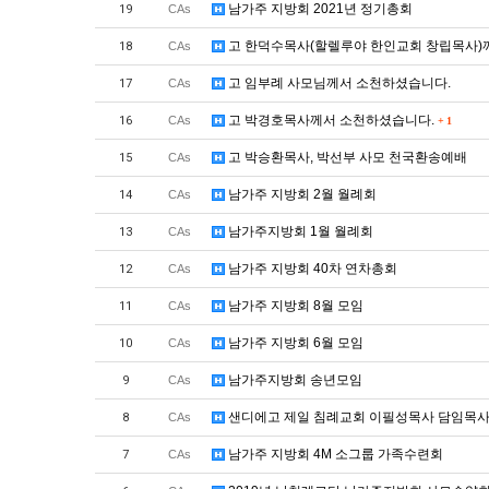
남가주 지방회 2021년 정기총회
19
CAs
고 한덕수목사(할렐루야 한인교회 창립목사)
18
CAs
고 임부례 사모님께서 소천하셨습니다.
17
CAs
고 박경호목사께서 소천하셨습니다.
16
CAs
+
1
고 박승환목사, 박선부 사모 천국환송예배
15
CAs
남가주 지방회 2월 월례회
14
CAs
남가주지방회 1월 월례회
13
CAs
남가주 지방회 40차 연차총회
12
CAs
남가주 지방회 8월 모임
11
CAs
남가주 지방회 6월 모임
10
CAs
남가주지방회 송년모임
9
CAs
샌디에고 제일 침례교회 이필성목사 담임목
8
CAs
남가주 지방회 4M 소그룹 가족수련회
7
CAs