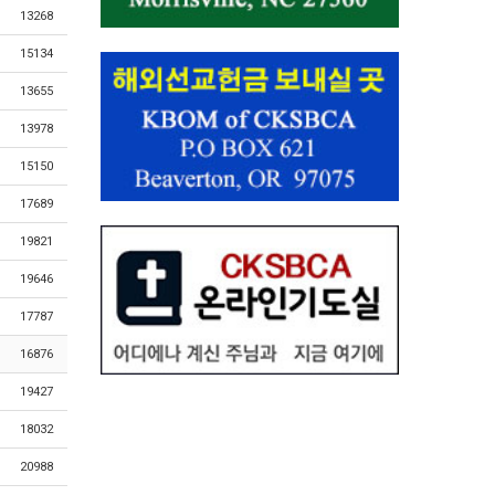
13268
15134
13655
13978
15150
17689
19821
19646
17787
16876
19427
18032
20988