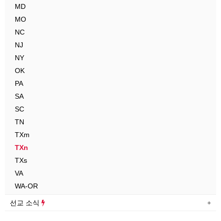
MD
MO
NC
NJ
NY
OK
PA
SA
SC
TN
TXm
TXn
TXs
VA
WA-OR
선교 소식