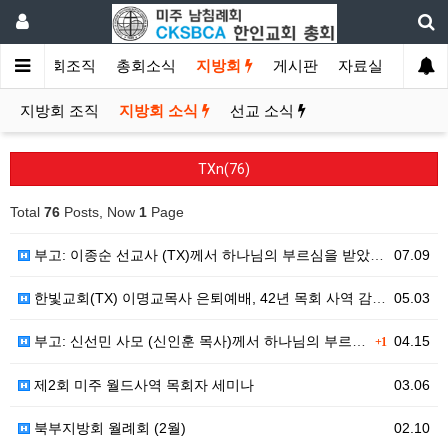
소개
총회조직
총회소식
지방회
게시판
자료실
지방회 조직
지방회 소식
선교 소식
TXn(76)
Total
76
Posts, Now
1
Page
부고: 이종순 선교사 (TX)께서 하나님의 부르심을 받았습니다.
07.09
한빛교회(TX) 이명교목사 은퇴예배, 42년 목회 사역 감사로 마무리
05.03
부고: 신선민 사모 (신인훈 목사)께서 하나님의 부르심을 받았습니다.
04.15
+1
제2회 미주 월드사역 목회자 세미나
03.06
북부지방회 월례회 (2월)
02.10