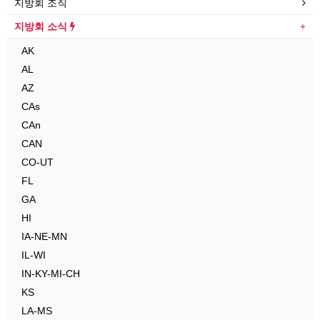
지방회 조직
지방회 소식
AK
AL
AZ
CAs
CAn
CAN
CO-UT
FL
GA
HI
IA-NE-MN
IL-WI
IN-KY-MI-CH
KS
LA-MS