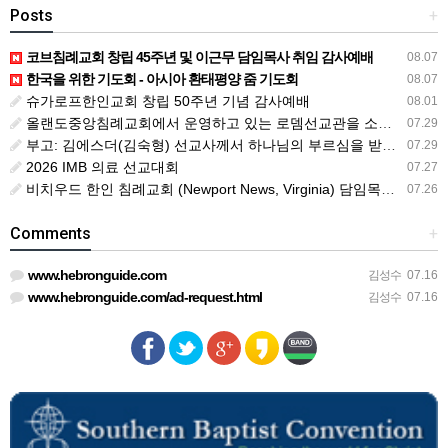
Posts
+
코브침례교회 창립 45주년 및 이근무 담임목사 취임 감사예배
08.07
한국을 위한 기도회 - 아시아 환태평양 줌 기도회
08.07
슈가로프한인교회 창립 50주년 기념 감사예배
08.01
올랜도중앙침례교회에서 운영하고 있는 로뎀선교관을 소개해 드립니다
07.29
부고: 김에스더(김숙형) 선교사께서 하나님의 부르심을 받았습니다.
07.29
2026 IMB 의료 선교대회
07.27
비치우드 한인 침례교회 (Newport News, Virginia) 담임목사 청빙
07.26
Comments
+
www.hebronguide.com
김성수
07.16
www.hebronguide.com/ad-request.html
김성수
07.16