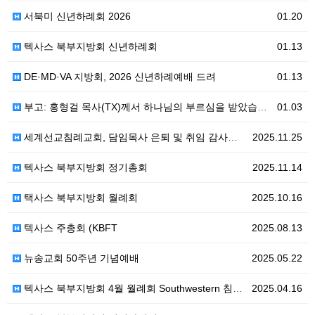
서북미 신년하례회 2026
01.20
텍사스 북부지방회 신년하례회
01.13
DE·MD·VA 지방회, 2026 신년하례예배 드려
01.13
부고: 홍형걸 목사(TX)께서 하나님의 부르심을 받았습니다.
01.03
세계선교침례교회, 담임목사 은퇴 및 취임 감사예배 드려 (이근무 목사 은퇴, 오희영 목사 취임)
2025.11.25
텍사스 북부지방회 정기총회
2025.11.14
택사스 북부지방회 월례회
2025.10.16
텍사스 주총회 (KBFT
2025.08.13
뉴송교회 50주년 기념예배
2025.05.22
텍사스 북부지방회 4월 월례회 Southwestern 침례신학교에서 열려
2025.04.16