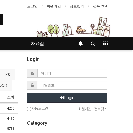
로그인
회원가입
정보찾기
접속 204
자료실
Login
KS
-OR
조회
Login
자동로그인
4206
회원가입
|
정보찾기
4495
Category
5755