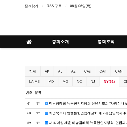
즐겨찾기
RSS 구독
08월 06일(목)
총회소개
총회조직
전체
AK
AL
AZ
CAs
CAn
CAN
LA-MS
MD
MO
NC
NJ
NY(61)
O
번호
분류
미남침례회 뉴욕한인지방회 신년기도회 "사람이나 물
61
NY
최경욱목사 빙햄톤한인침례교회 제 7대 담임목사 
60
NY
새 리더십 세운 미남침례회 뉴욕한인지방회, 연합과 
59
NY