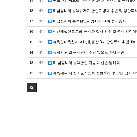
눈물과 간증으로 나누어진 3명의 남침례교 목사들의
19
NY
미남침례회 뉴욕뉴저지 한인지방회 송년 및 성탄축
18
NY
미남침례회 뉴욕한인지방회 제34회 정기총회
17
NY
에벤에셀선교교회, 목사와 집사 안수 및 권사 임직
16
NY
뉴욕안디옥침례교회, 한필상 3대 담임목사 취임예배
15
NY
뉴욕 이선일 목사님이 주님 앞으로 가시는 중
14
NY
미 남침례회 뉴욕한인 지방회 신년 월례회
13
NY
뉴욕/뉴저지 침례교지방회 성탄축하 및 송년 감사예
12
NY