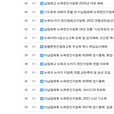
남침례교 뉴욕한인지방회 2023년 야외 예배
45
NY
기도회로 새해의 문을 연 미남침례회 뉴욕한인지방
44
NY
뉴욕/뉴저지 한인침례교지방회, 2022 연합성탄송
43
NY
남침례회 뉴욕한인지방회 18년 전통 “사모위로의 모
42
NY
뉴욕마하나임선교교회 은퇴 및 임직예배, 안근준 
41
NY
빙햄톤한인침례교회 우상욱 목사 취임감사예배
40
NY
미남침례회 뉴욕한인지방회 제39회 정기총회, 회장
39
NY
남침례교 뉴욕과 뉴저지 한인지방회 연합 야유회
38
NY
뉴욕과 뉴저지 지방회 연합 성탄축하 및 송년 모임
37
NY
미남침례회 뉴욕한인지방회 제38회 정기총회
36
NY
미남침례회 뉴욕한인지방회, 코비드19 위로회
35
NY
미남침례회 뉴욕한인지방회, 2021 신년 기도회
34
NY
미남침례회 뉴욕한인지방회 제37회 정기총회, 임원
33
NY