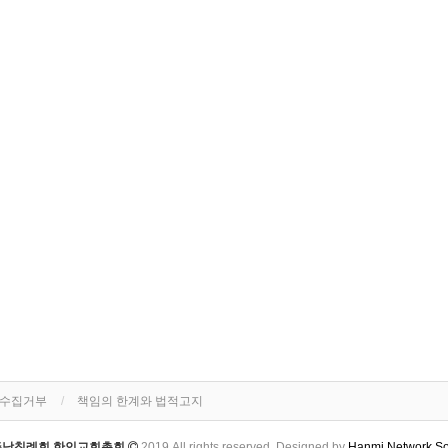
단수집거부
책임의 한계와 법적고지
주남침례회 한인교회총회
2019 All rights reserved. Designed by
Hanmi Network So