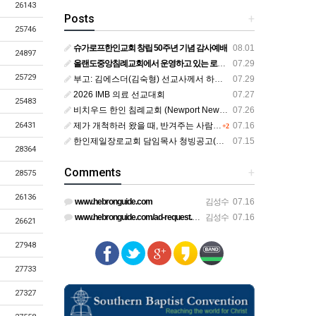
26143
Posts
+
25746
슈가로프한인교회 창립 50주년 기념 감사예배
08.01
24897
올랜도중앙침례교회에서 운영하고 있는 로뎀선교관을 소개해 드립니다
07.29
25729
부고: 김에스더(김숙형) 선교사께서 하나님의 부르심을 받았습니다.
07.29
2026 IMB 의료 선교대회
07.27
25483
비치우드 한인 침례교회 (Newport News, Virginia) 담임목사 청빙
07.26
제가 개척하러 왔을 때, 반겨주는 사람이 없었습니다.
07.16
26431
+2
한인제일장로교회 담임목사 청빙공고(교단 변경 가능한 교회)
07.15
28364
Comments
+
28575
26136
www.hebronguide.com
김성수
07.16
www.hebronguide.com/ad-request.html
김성수
07.16
26621
27948
27733
27327