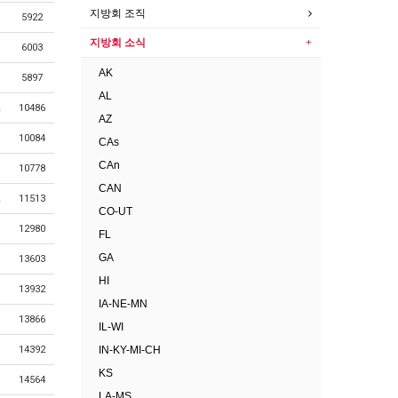
지방회 조직
5922
지방회 소식
6003
AK
5897
AL
10486
AZ
10084
CAs
CAn
10778
CAN
11513
CO-UT
12980
FL
GA
13603
HI
13932
IA-NE-MN
13866
IL-WI
IN-KY-MI-CH
14392
KS
14564
LA-MS