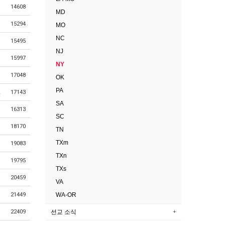
14608
MD
15294
MO
NC
15495
NJ
15997
NY
17048
OK
PA
17143
SA
16313
SC
18170
TN
TXm
19083
TXn
19795
TXs
20459
VA
WA-OR
21449
선교 소식
22409