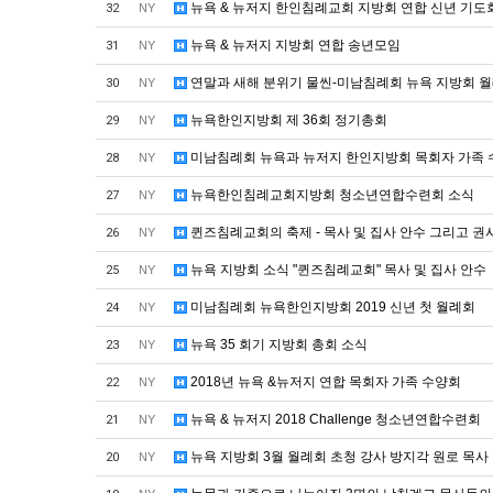
뉴욕 & 뉴저지 한인침례교회 지방회 연합 신년 기도
32
NY
뉴욕 & 뉴저지 지방회 연합 송년모임
31
NY
연말과 새해 분위기 물씬-미남침례회 뉴욕 지방회 
30
NY
뉴욕한인지방회 제 36회 정기총회
29
NY
미남침례회 뉴욕과 뉴저지 한인지방회 목회자 가족
28
NY
뉴욕한인침례교회지방회 청소년연합수련회 소식
27
NY
퀸즈침례교회의 축제 - 목사 및 집사 안수 그리고 권
26
NY
뉴욕 지방회 소식 "퀸즈침례교회" 목사 및 집사 안수
25
NY
미남침례회 뉴욕한인지방회 2019 신년 첫 월례회
24
NY
뉴욕 35 회기 지방회 총회 소식
23
NY
2018년 뉴욕 &뉴저지 연합 목회자 가족 수양회
22
NY
뉴욕 & 뉴저지 2018 Challenge 청소년연합수련회
21
NY
뉴욕 지방회 3월 월례회 초청 강사 방지각 원로 목사
20
NY