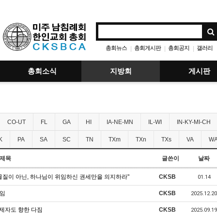
총회뉴스
총회게시판
총회공지
갤러리
|
|
|
총회소식
지방회
게시판
CO-UT
FL
GA
HI
IA-NE-MN
IL-WI
IN-KY-MI-CH
K
PA
SA
SC
TN
TXm
TXn
TXs
VA
WA
제목
글쓴이
날짜
질이 아닌, 하나님이 위임하신 권세만을 의지하라"
CKSB
01.14
취임
CKSB
2025.12.20
제자도 향한 다짐
CKSB
2025.09.19