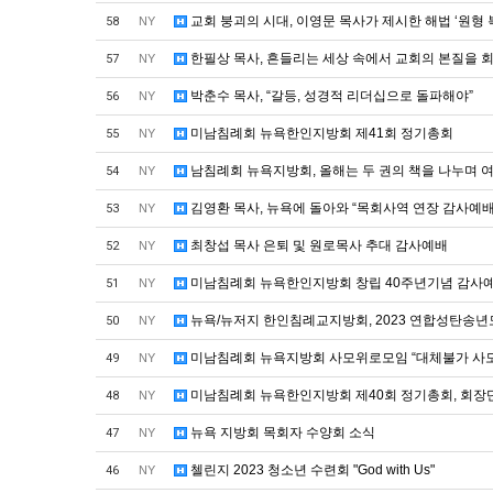
교회 붕괴의 시대, 이영문 목사가 제시한 해법 ‘원형 
58
NY
한필상 목사, 흔들리는 세상 속에서 교회의 본질을 
57
NY
박춘수 목사, “갈등, 성경적 리더십으로 돌파해야”
56
NY
미남침례회 뉴욕한인지방회 제41회 정기총회
55
NY
남침례회 뉴욕지방회, 올해는 두 권의 책을 나누며 
54
NY
김영환 목사, 뉴욕에 돌아와 “목회사역 연장 감사예
53
NY
최창섭 목사 은퇴 및 원로목사 추대 감사예배
52
NY
미남침례회 뉴욕한인지방회 창립 40주년기념 감사
51
NY
뉴욕/뉴저지 한인침례교지방회, 2023 연합성탄송
50
NY
미남침례회 뉴욕지방회 사모위로모임 “대체불가 사모
49
NY
미남침례회 뉴욕한인지방회 제40회 정기총회, 회장
48
NY
뉴욕 지방회 목회자 수양회 소식
47
NY
첼린지 2023 청소년 수련회 "God with Us"
46
NY