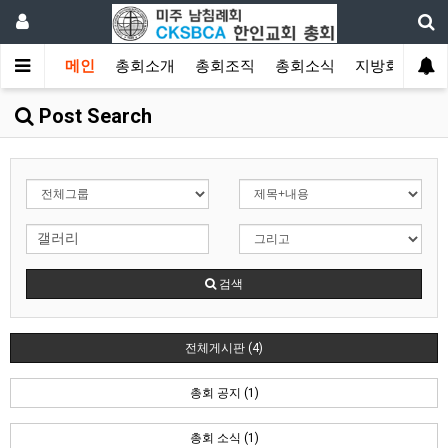
메인
총회소개
총회조직
총회소식
지방회
게
Post Search
검색
전체게시판 (4)
총회 공지 (1)
총회 소식 (1)