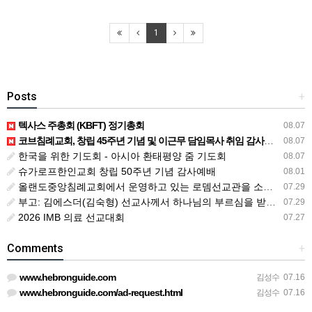
1
Posts
+
텍사스 주총회 (KBFT) 정기총회
08.07
코브침례교회, 창립 45주년 기념 및 이근무 담임목사 취임 감사예배 드려
08.07
한국을 위한 기도회 - 아시아 환태평양 줌 기도회
08.07
슈가로프한인교회 창립 50주년 기념 감사예배
08.01
올랜도중앙침례교회에서 운영하고 있는 로뎀선교관을 소개해 드립니다
07.29
부고: 김에스더(김숙형) 선교사께서 하나님의 부르심을 받았습니다.
07.29
2026 IMB 의료 선교대회
07.27
Comments
+
www.hebronguide.com
김성수
07.16
www.hebronguide.com/ad-request.html
김성수
07.16