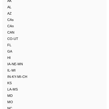
AK
AL
AZ
CAs
CAn
CAN
CO-UT
FL
GA
HI
IA-NE-MN
IL-WI
IN-KY-MI-CH
KS
LA-MS
MD
MO
NC