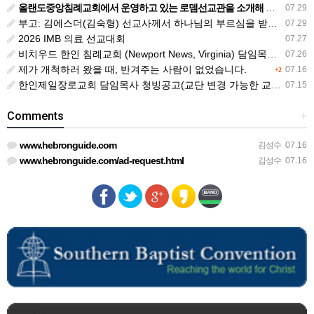
올랜도중앙침례교회에서 운영하고 있는 로뎀선교관을 소개해 드립니다
07.29
부고: 김에스더(김숙형) 선교사께서 하나님의 부르심을 받았습니다.
07.29
2026 IMB 의료 선교대회
07.27
비치우드 한인 침례교회 (Newport News, Virginia) 담임목사 청빙
07.26
제가 개척하러 왔을 때, 반겨주는 사람이 없었습니다.
07.16
+2
한인제일장로교회 담임목사 청빙공고(교단 변경 가능한 교회)
07.15
Comments
+
www.hebronguide.com
김성수
07.16
www.hebronguide.com/ad-request.html
김성수
07.16