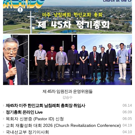
제 45차 임원진과 운영위원들
강승수
제45차 미주 한인교회 남침례회 총회장 취임사
06.14
정기총회 온라인 Live
06.09
목회자 신분증 (Pastor ID) 신청
06.05
교회 재활성화 대회 2026 (Church Revitalization Conference)
04.19
국내선교부 정기이사회
04.10