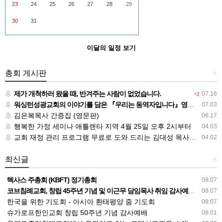
23
24
25
26
27
28
29
30
31
이달의 일정 보기
총회 게시판
+
제가 개척하러 왔을 때, 반겨주는 사람이 없었습니다.
07.16
+2
워싱턴성광교회의 이야기를 담은 『우리는 동역자입니다』영문판 『The God I Met』
07.03
김은복목사 간증집 (영문판)
06.17
행복한 가정 세미나 애틀랜타 지역 4월 25일 오후 2시부터
04.03
교회 재정 관리 프로그램 무료로 도와 드리는 김대성 목사님의 사랑
04.02
최신글
+
텍사스 주총회 (KBFT) 정기총회
08.07
코브침례교회, 창립 45주년 기념 및 이근무 담임목사 취임 감사예배 드려
08.07
한국을 위한 기도회 - 아시아 환태평양 줌 기도회
08.07
슈가로프한인교회 창립 50주년 기념 감사예배
08.01