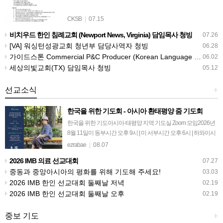
CKSB
|
07.15
비치우드 한인 침례교회 (Newport News, Virginia) 담임목사 청빙
07.26
[VA] 워싱턴성광교회 청년부 담당사역자 청빙
06.28
가이드스톤 Commercial P&C Producer (Korean Language Specialist)
06.02
세상의빛교회(TX) 담임목사 청빙
05.12
선교소식
+
한국을 위한 기도회 - 아시아 환태평양 줌 기도회
한국을 위한 기도아시아·태평양 지역 기도실 Zoom 모임2026년
8월 11일미 동부시간 오후 9시 | 미 서부시간 오후 6시 | 하와이시
간 오후 3시마음의 변화를 위해 기도하십시오아시아·태평양 지
ezrabae
|
08.07
역의 잃어버린 영혼…
2026 IMB 의료 선교대회
07.27
중동과 중앙아시아의 평화를 위해 기도해 주세요!
03.03
2026 IMB 한인 선교대회 둘째날 저녁
02.19
2026 IMB 한인 선교대회 둘째날 오후
02.19
중보 기도
+