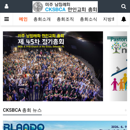
메인
총회소개
총회조직
총회소식
지방회
게
Previous
Next
CKSBCA 총회 뉴스
+