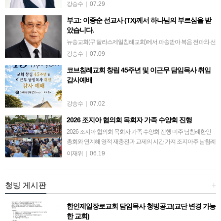
이신 에스더 선교사께서 64세의 일기로, 2026년 7월 15일(수) 새
강승수
|
07.29
벽 4시 12분, 하나님의 부르심을 받아 주님의 품에 안기셨다는 안
부고: 이종순 선교사 (TX)께서 하나님의 부르심을 받
타까운 소식을 전해…
았습니다.
뉴송교회(구 달라스제일침례교회)에서 파송받아 복음 전파와 선
교에 헌신하신 이종순 선교사님께서 1988년부터 1995년까지 파
강승수
|
07.09
라과이와 우즈베키스탄에서 사역하신 후, 7월 7일(화), 향년 91세
코브침례교회 창립 45주년 및 이근무 담임목사 취임
로 하나님의 부르심을 받…
감사예배
강승수
|
07.02
2026 조지아 협의회 목회자 가족 수양회 진행
2026 조지아 협의회 목회자 가족 수양회 진행 미주 남침례한인
총회와 연계해 영적 재충전과 교제의 시간 가져 조지아주 남침례
회 한인교회 협의회(회장 김데이빗 목사)는 지난 6월 8일부터 9
이재위
|
06.19
일까지 플로리다 올랜도에서 …
청빙 게시판
+
한인제일장로교회 담임목사 청빙공고(교단 변경 가능
한 교회)