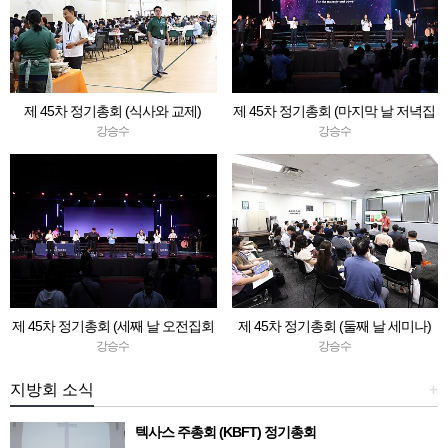
제 45차 정기총회 (식사와 교제)
제 45차 정기총회 (마지막 날 저녁집
회 & 청소년축제)
강승수
강승수
제 45차 정기총회 (세째 날 오전집회
제 45차 정기총회 (둘째 날 세미나)
& 회순)
강승수
강승수
지방회 소식
+
텍사스 주총회 (KBFT) 정기총회