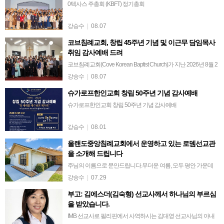
0텍사스 주총회 (KBFT) 정기총회
강승수
|
08.07
코브침례교회, 창립 45주년 기념 및 이근무 담임목사
취임 감사예배 드려
코브침례교회(Cove Korean Baptist Church)가 지난 2026년 8월 2
일(주일) 오후 4시, 교회 창립 45주년을 기념하고 이근무 담임목
강승수
|
08.07
사의 취임을 축하하는 감사예배 및 취임식을 거행했다.이근무
슈가로프한인교회 창립 50주년 기념 감사예배
목…
슈가로프한인교회 창립 50주년 기념 감사예배
강승수
|
08.01
올랜도중앙침례교회에서 운영하고 있는 로뎀선교관
을 소개해 드립니다
주님의 이름으로 문안드립니다.무더운 여름, 모두 평안 가운데
지내고 계신지요?올랜도 중앙침례교회에서 운영하고 있는 로뎀
강승수
|
07.29
선교관을 소개해 드립니다.로뎀선교관은 사역의 현장에서 쉼 없
부고: 김에스더(김숙형) 선교사께서 하나님의 부르심
이 헌신하시다가 재충전의 시간이 필요한…
을 받았습니다.
IMB 선교사로 필리핀에서 사역하시는 김대영 선교사님의 아내