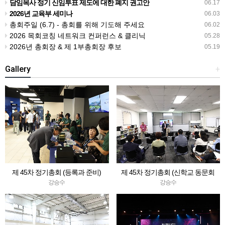
담임목사 정기 신임투표 제도에 대한 폐지 권고안
06.17
2026년 교육부 세미나
06.03
총회주일 (6.7) - 총회를 위해 기도해 주세요
06.02
2026 목회코칭 네트워크 컨퍼런스 & 클리닉
05.28
2026년 총회장 & 제 1부총회장 후보
05.19
Gallery
+
제 45차 정기총회 (등록과 준비)
제 45차 정기총회 (신학교 동문회
등)
강승수
강승수