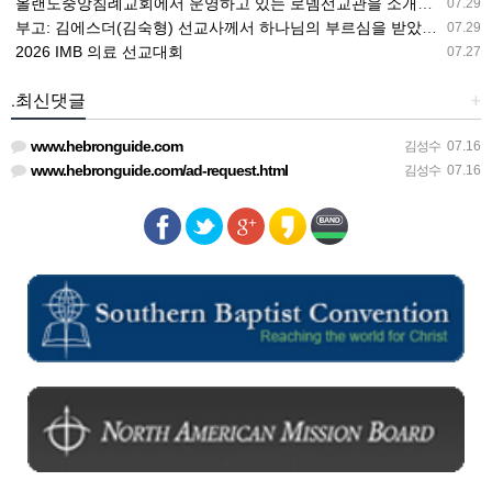
올랜도중앙침례교회에서 운영하고 있는 로뎀선교관을 소개해 드립니다
07.29
부고: 김에스더(김숙형) 선교사께서 하나님의 부르심을 받았습니다.
07.29
2026 IMB 의료 선교대회
07.27
.최신댓글
+
www.hebronguide.com
김성수
07.16
www.hebronguide.com/ad-request.html
김성수
07.16