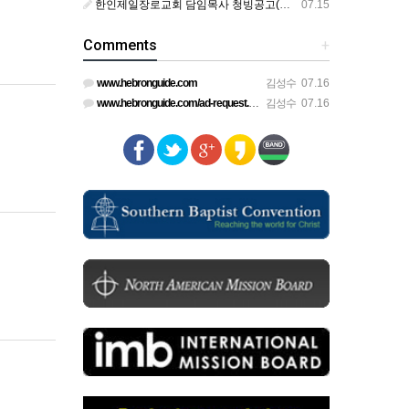
한인제일장로교회 담임목사 청빙공고(교단 변경 가능한 교회)
07.15
Comments
+
www.hebronguide.com
김성수
07.16
www.hebronguide.com/ad-request.html
김성수
07.16