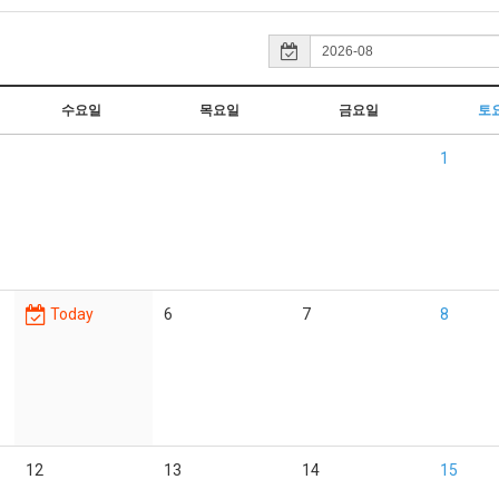
수요일
목요일
금요일
토
1
Today
6
7
8
12
13
14
15