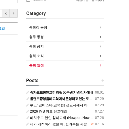
Category
총회장 동정
요일
총무 동정
총회 공지
총회 소식
총회 일정
Posts
+
슈가로프한인교히 창립 50주년 기념 감사예배
08.01
올랜도중앙침례교회에서 운영하고 있는 로뎀선교관을 소개해 드립니다
07.29
부고: 김에스더(김숙형) 선교사께서 하나님의 부르심을 받았습니다.
07.29
2026 IMB 의료 선교대회
07.27
비치우드 한인 침례교회 (Newport News, Virginia) 담임목사 청빙
07.26
제가 개척하러 왔을 때, 반겨주는 사람이 없었습니다.
07.16
+2