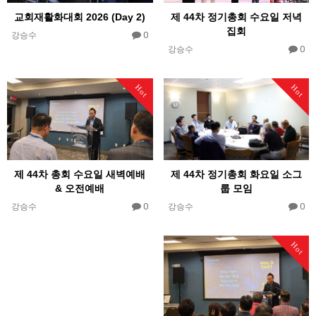
제 44차 정기총회 수요일 저녁
교회재활화대회 2026 (Day 2)
집회
0
강승수
0
강승수
Hot
Hot
제 44차 정기총회 화요일 소그
제 44차 총회 수요일 새벽예배
룹 모임
& 오전예배
0
0
강승수
강승수
Hot