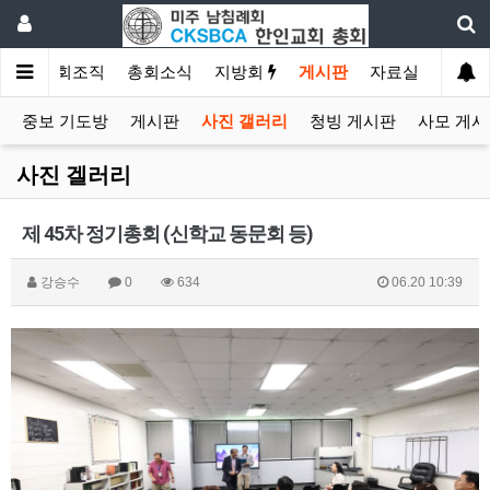
소개
총회조직
총회소식
지방회
게시판
자료실
중보 기도방
게시판
사진 갤러리
청빙 게시판
사모 게시
사진 겔러리
제 45차 정기총회 (신학교 동문회 등)
강승수
0
634
06.20 10:39