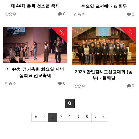
제 44차 총회 청소년 축제
수요일 오전예배 & 회무
0
0
강승수
강승수
Hot
Hot
제 44차 정기총회 화요일 저녁
2025 한인침례교선교대회 (동
집회 & 선교축제
부) - 둘째날
0
강승수
0
강승수
1
2
3
4
5