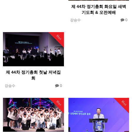
제 44차 정기총회 화요일 새벽
기도회 & 오전예배
0
강승수
Hot
제 44차 정기총회 첫날 저녁집
회
0
강승수
Hot
Hot