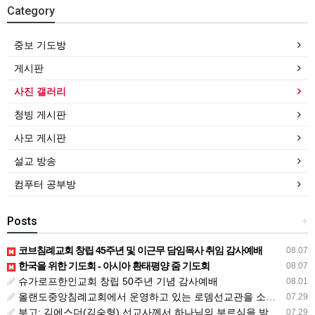
Category
중보 기도방
게시판
사진 갤러리
청빙 게시판
사모 게시판
설교 방송
컴푸터 공부방
Posts
+
코브침례교회 창립 45주년 및 이근무 담임목사 취임 감사예배
08.07
한국을 위한 기도회 - 아시아 환태평양 줌 기도회
08.07
슈가로프한인교회 창립 50주년 기념 감사예배
08.01
올랜도중앙침례교회에서 운영하고 있는 로뎀선교관을 소개해 드립니다
07.29
부고: 김에스더(김숙형) 선교사께서 하나님의 부르심을 받았습니다.
07.29