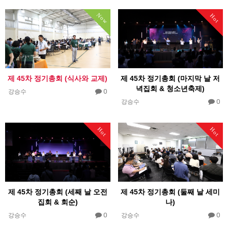
Now
Hot
제 45차 정기총회 (식사와 교제)
제 45차 정기총회 (마지막 날 저
녁집회 & 청소년축제)
0
강승수
0
강승수
Hot
Hot
제 45차 정기총회 (세째 날 오전
제 45차 정기총회 (둘째 날 세미
집회 & 회순)
나)
0
0
강승수
강승수