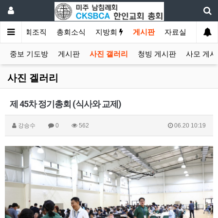
소개
총회조직
총회소식
지방회
게시판
자료실
중보 기도방
게시판
사진 갤러리
청빙 게시판
사모 게시
사진 겔러리
제 45차 정기총회 (식사와 교제)
강승수
0
562
06.20 10:19