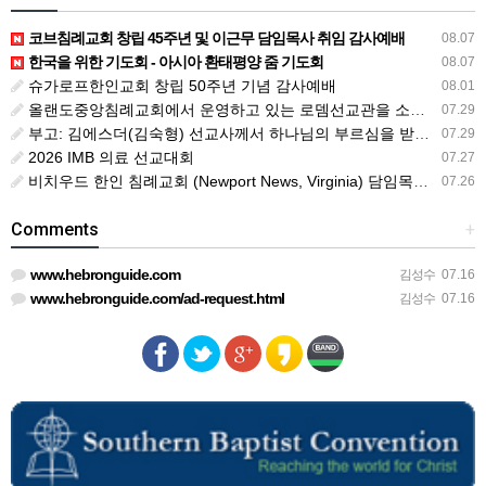
코브침례교회 창립 45주년 및 이근무 담임목사 취임 감사예배
08.07
한국을 위한 기도회 - 아시아 환태평양 줌 기도회
08.07
슈가로프한인교회 창립 50주년 기념 감사예배
08.01
올랜도중앙침례교회에서 운영하고 있는 로뎀선교관을 소개해 드립니다
07.29
부고: 김에스더(김숙형) 선교사께서 하나님의 부르심을 받았습니다.
07.29
2026 IMB 의료 선교대회
07.27
비치우드 한인 침례교회 (Newport News, Virginia) 담임목사 청빙
07.26
Comments
+
www.hebronguide.com
김성수
07.16
www.hebronguide.com/ad-request.html
김성수
07.16