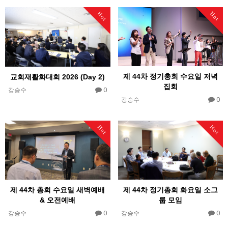
Hot
Hot
제 44차 정기총회 수요일 저녁
교회재활화대회 2026 (Day 2)
집회
0
강승수
0
강승수
Hot
Hot
제 44차 정기총회 화요일 소그
제 44차 총회 수요일 새벽예배
룹 모임
& 오전예배
0
0
강승수
강승수