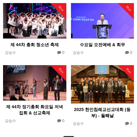
Hot
Hot
제 44차 총회 청소년 축제
수요일 오전예배 & 회무
0
0
강승수
강승수
Hot
Hot
제 44차 정기총회 화요일 저녁
2025 한인침례교선교대회 (동
집회 & 선교축제
부) - 둘째날
0
강승수
0
강승수