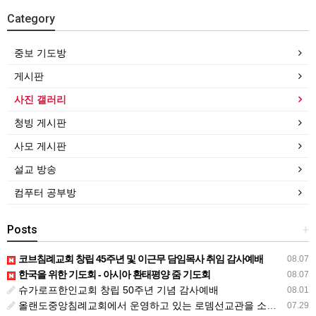
Category
중보 기도방
게시판
사진 갤러리
청빙 게시판
사모 게시판
설교 방송
컴푸터 공부방
Posts
+
코브침례교회 창립 45주년 및 이근무 담임목사 취임 감사예배
08.07
한국을 위한 기도회 - 아시아 환태평양 줌 기도회
08.07
슈가로프한인교회 창립 50주년 기념 감사예배
08.01
올랜도중앙침례교회에서 운영하고 있는 로뎀선교관을 소개해 드립니다
07.29