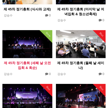
제 45차 정기총회 (식사와 교제)
제 45차 정기총회 (마지막 날 저
녁집회 & 청소년축제)
0
강승수
0
강승수
Now
Hot
제 45차 정기총회 (세째 날 오전
제 45차 정기총회 (둘째 날 세미
집회 & 회순)
나)
0
0
강승수
강승수
Hot
Hot