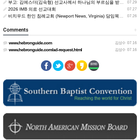
부고: 김에스더(김숙형) 선교사께서 하나님의 부르심을 받았습니다.
07.29
2026 IMB 의료 선교대회
07.27
비치우드 한인 침례교회 (Newport News, Virginia) 담임목사 청빙
07.26
Comments
+
www.hebronguide.com
김성수
07.16
www.hebronguide.com/ad-request.html
김성수
07.16