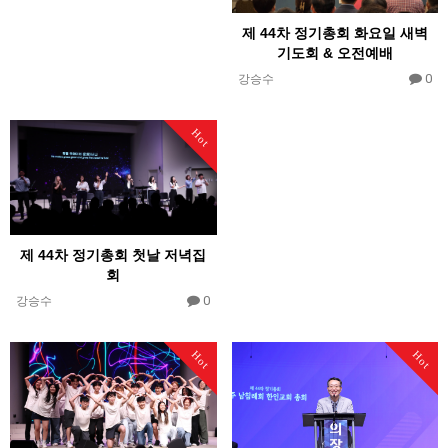
제 44차 정기총회 화요일 새벽
기도회 & 오전예배
0
강승수
Hot
제 44차 정기총회 첫날 저녁집
회
0
강승수
Hot
Hot