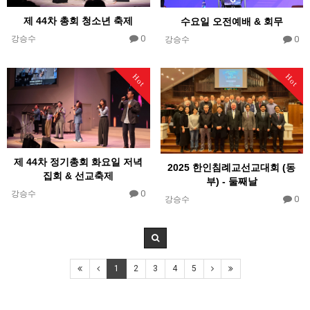
제 44차 총회 청소년 축제
수요일 오전예배 & 회무
0
0
강승수
강승수
Hot
Hot
제 44차 정기총회 화요일 저녁
2025 한인침례교선교대회 (동
집회 & 선교축제
부) - 둘째날
0
강승수
0
강승수
1
2
3
4
5