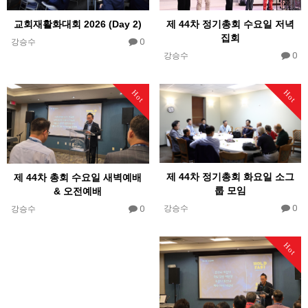
제 44차 정기총회 수요일 저녁
교회재활화대회 2026 (Day 2)
집회
0
강승수
0
강승수
Hot
Hot
제 44차 정기총회 화요일 소그
제 44차 총회 수요일 새벽예배
룹 모임
& 오전예배
0
0
강승수
강승수
Hot