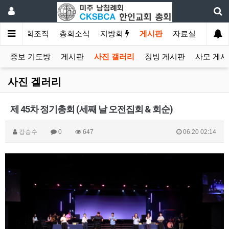
소개
총회조직
총회소식
지방회
게시판
자료실
중보 기도방
게시판
사진 갤러리
청빙 게시판
사모 게시
사진 겔러리
제 45차 정기총회 (세째 날 오전집회 & 회순)
강승수
0
647
06.20 02:14