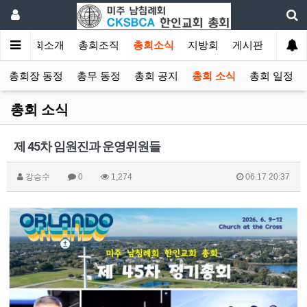
인
총회소개
총회조직
총회소식
지방회
게시판
자료
총회장 동정
총무 동정
총회 공지
총회 소식
총회 일정
총회 소식
제 45차 임원진과 운영위원들
강승수
0
1,274
06.17 20:37