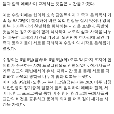
들과
함께
예배하며
교제하는
뜻깊은
시간을
가졌다
.
이번
수양회에는
협의회
소속
담임목회자
가족과
은퇴목사
가
족
등
약
70
명이
참석
하여
바쁜
목회
현장을
잠시
벗어나
영적
회복과
가족
간의
친밀함을
회복하는
시간을
보냈다
.
특별히
첫날에는
참가자들이
함께
식사하며
서로의
삶과
사역을
나누
는
따뜻한
교제의
시간을
가졌고
,
오랜만에
한자리에
모인
가
족과
동역자들이
서로를
격려하며
수양회의
시작을
은혜롭게
열었다
.
수양회는
6
월
8
일
(
월
)
부터
6
월
9
일
(
화
)
오후
5
시까지
조지아
협
의회가
주관하는
자체
프로그램으로
진행되었다
.
참가자들은
가족
친교와
해변에서의
휴식
,
자유시간
등을
통해
서로를
격
려하고
사역의
경험을
나누며
쉼과
회복을
누렸다
.
이어
6
월
9
일
(
화
)
오후
5
시부터
12
일
(
금
)
까지는
2026
미주
남침
례한인총회
정기총회
일정에
함께
참여하여
예배와
집회
,
세
미나
,
친교
프로그램을
통해
미주
한인
침례교회
목회자들과
교단의
비전을
공유하고
동역의
의미를
더욱
깊이
새기는
시
간을
가졌다
.