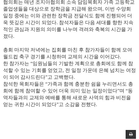
협의회는
매년
조지아협의회 소속 담임목회자 가족
고등학교
졸업생들을
대상으로
장학금을
지급해
왔으며
,
이번
수양회
일정
중에는
이와
관련한
장학금
전달식도
함께
진행
되어
더
욱
뜻깊은
시간이
되었다
.
참석자들은
다음
세대를
향한
지속
적인
관심과
지원의
의미를
나누며
격려와
축복의
시간을
가
졌다
.
총회
마지막
저녁에는
집회를
마친
후
참가자들이
함께
모여
월드컵
축구
경기를
시청하며
교제의
시간을
이어갔다
.
한
참가자는
“
임원님들의
기발한
계획으로
총회에도
함께
참
석할
수
있는
기회를
얻었고
,
전
일정
가운데
은혜
넘치는
여정
이
되어
감사드린다
”
고
고백했다
.
참석한
목회자들은
“
가족과
함께
충분한
쉼을
누리면서도
총
회에
함께
참여할
수
있어
더욱
의미
있는
일정이었다
”
며
“
동
역자들과의
교제와
예배를
통해
새로운
사역의
힘과
비전을
얻는
귀한
시간이
되었다
”
고
소감을
전했다
.