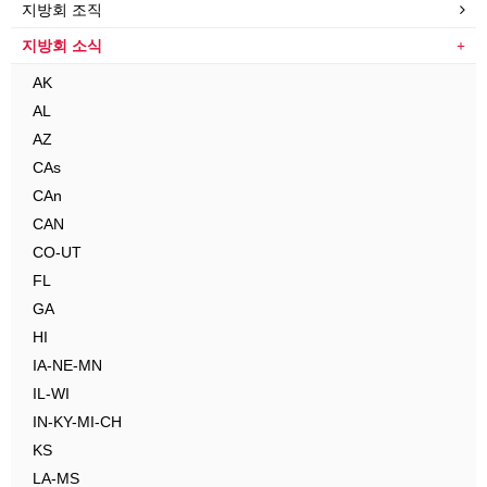
지방회 조직
지방회 소식
AK
AL
AZ
CAs
CAn
CAN
CO-UT
FL
GA
HI
IA-NE-MN
IL-WI
IN-KY-MI-CH
KS
LA-MS