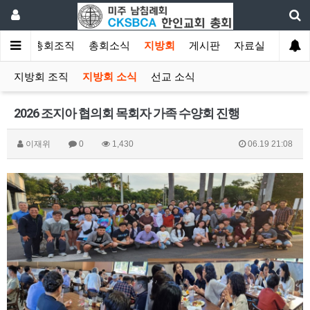
소개
총회조직
총회소식
지방회
게시판
자료실
지방회 조직
지방회 소식
선교 소식
2026 조지아 협의회 목회자 가족 수양회 진행
이재위
0
1,430
06.19 21:08