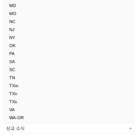
MD
MO
NC
NJ
NY
OK
PA
SA
SC
TN
TXm
TXn
TXs
VA
WA-OR
선교 소식