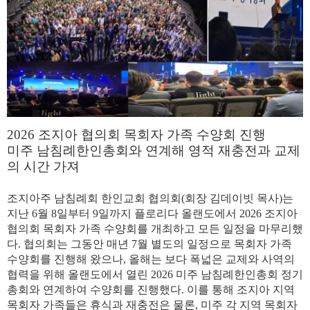
2026
조지아
협의회
목회자
가족
수양회
진행
미주
남침례한인총회와
연계해
영적
재충전과
교제
의
시간
가져
조지아주
남침례회
한인교회
협의회(회장 김데이빗 목사)는
지난
6
월
8
일부터
9
일까지
플로리다
올랜도에서
2026
조지아
협의회
목회자
가족
수양회
를
개최하고
모든
일정을
마무리했
다
.
협의회는
그동안
매년
7
월
별도의
일정으로
목회자
가족
수양회를
진행해
왔으나
,
올해는
보다
폭넓은
교제와
사역의
협력을
위해
올랜도에서
열린
2026
미주
남침례한인총회
정기
총회와
연계하여
수양회를
진행했다
.
이를
통해
조지아
지역
목회자
가족들은
휴식과
재충전은
물론
,
미주
각
지역
목회자