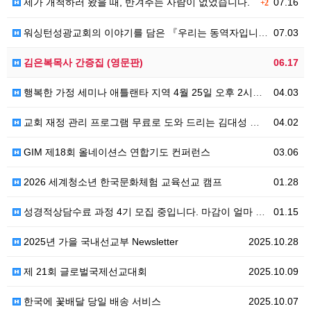
제가 개척하러 왔을 때, 반겨주는 사람이 없었습니다.
07.16
+2
워싱턴성광교회의 이야기를 담은 『우리는 동역자입니다』영문판 『The God I Met』
07.03
김은복목사 간증집 (영문판)
06.17
행복한 가정 세미나 애틀랜타 지역 4월 25일 오후 2시부터
04.03
교회 재정 관리 프로그램 무료로 도와 드리는 김대성 목사님의 사랑
04.02
GIM 제18회 올네이션스 연합기도 컨퍼런스
03.06
2026 세계청소년 한국문화체험 교육선교 캠프
01.28
성경적상담수료 과정 4기 모집 중입니다. 마감이 얼마 안 남았네요. 서둘러주세요--
01.15
2025년 가을 국내선교부 Newsletter
2025.10.28
제 21회 글로벌국제선교대회
2025.10.09
한국에 꽃배달 당일 배송 서비스
2025.10.07