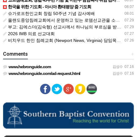
코브침례교회, 창립 45주년 기념 및 이근무 담임목사 취임 감사예배 드려
08.07
한국을 위한 기도회 - 아시아 환태평양 줌 기도회
08.07
슈가로프한인교회 창립 50주년 기념 감사예배
08.01
올랜도중앙침례교회에서 운영하고 있는 로뎀선교관을 소개해 드립니다
07.29
부고: 김에스더(김숙형) 선교사께서 하나님의 부르심을 받았습니다.
07.29
2026 IMB 의료 선교대회
07.27
비치우드 한인 침례교회 (Newport News, Virginia) 담임목사 청빙
07.26
Comments
+
www.hebronguide.com
김성수
07.16
www.hebronguide.com/ad-request.html
김성수
07.16