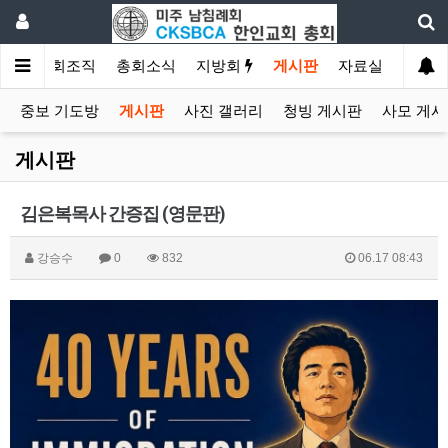
소개
총회조직
총회소식
지방회
게시판
자료실
중보 기도방
게시판
사진 갤러리
청빙 게시판
사모 게시
게시판
김은복목사 간증집 (영문판)
강승수
0
832
06.17 08:43