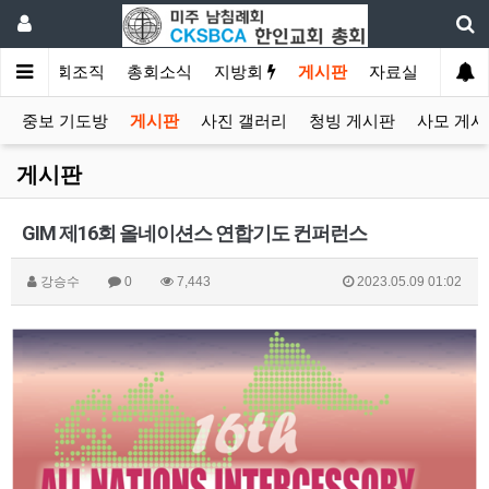
소개
총회조직
총회소식
지방회
게시판
자료실
중보 기도방
게시판
사진 갤러리
청빙 게시판
사모 게시
게시판
GIM 제16회 올네이션스 연합기도 컨퍼런스
강승수
0
7,443
2023.05.09 01:02