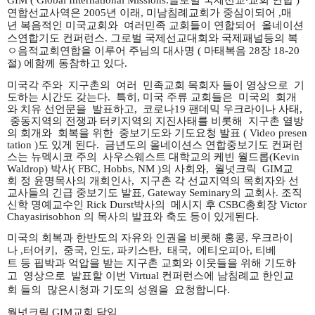
연합선교사역은
2005
년
이래
,
미남침례교회가
중심이되어
,
매
년
복음적인
미국교회와
여러민족
교회들이
연합되어
올네이션
스연합기도 컨퍼런스. 그로벌 국제선교대회와 국제패널등의 복
ㅇ음적교회연합을 이루어
주님의
대사명
(
마태복음
28
장
18-20
절
) 에
함께 동참하고 있다.
미국각 주와 지구촌의 여러 민
족교회
목회자
들이
영상으로
기
도하는
시간도
갖는다
.
특히
,
미국
주류
교회들은
미국의
회개
와
치유
선언문을
발표하고
,
코로나
19
팬데믹
우크라이나
사태
,
중동지역의
전쟁과
터키지역의
지진사태를
비롯해
지구촌
열방
의
회개와
회복을
위한
중보
기도와 기도요청 발표 ( Video presen
tation )도 있게 된다
.
금년도의 올네이션스 연합중보기도 컨퍼런
스는
뉴멕시코
주의
사우스웨스트
대학교의
케빈
월드롭
(Kevin
Waldrop)
박사(
FBC,
Hobbs, NM )
의
사회와
,
월넛크릭
GIM
교
회
정
윤명목사의
개회인사
,
지구촌 각 선교지역의 목회자와 선
교사들의 긴급 중보기도 발표
,
Gateway Seminary
의
교회사
.
조직
신학
명예교수인
Rick Durst
박사의
메시지
후
CSBC
총회장
Victor
Chayasirisobhon
의
목사의
발표와
축도 등이
있게된다
.
미국의
회복과
한반도의
자유와
인권을
비롯해 홍콩
,
우크라이
나
,
터어키
,
중국
,
인도
,
파키스탄
,
태국
,
에티오피아
,
티베
트
등
핍박과
억압을
받는
지구촌
교회와
이웃들을
위해
기도하
고
영상으로
발표할
이번
Virtual
컨퍼런스에
남침례교 한인교
회
들의
많은
시청과 기도의 성원을
요청합니다
.
월넛크릭
GIM
교회
담임