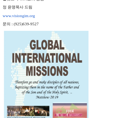
정
윤명목사
드림
www.visiongim.org
문의
:
(
925
)
639-9527