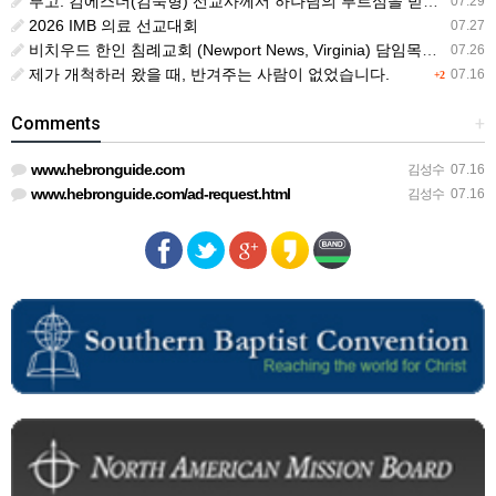
부고: 김에스더(김숙형) 선교사께서 하나님의 부르심을 받았습니다.
07.29
2026 IMB 의료 선교대회
07.27
비치우드 한인 침례교회 (Newport News, Virginia) 담임목사 청빙
07.26
제가 개척하러 왔을 때, 반겨주는 사람이 없었습니다.
07.16
+2
Comments
+
www.hebronguide.com
김성수
07.16
www.hebronguide.com/ad-request.html
김성수
07.16