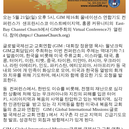
오는
5
월
21
일
(
일
)
오후
5
시
, GIM
제
16
회
올네이션스
연합기도
컨
퍼런스가
샌프란시스코
이스트베이지역,
홍콩 커뮤니티의
East-
Bay Channel Church
에서
GIM주최의
Virtual
Conference가
열린
다
.
참여
:(
https:// ChanneChurch.org)
글로벌국제선교
∙
교회연합
(GIM :
대회장
정윤명
목사
:
월넛크릭
GIM교회담임
)
이
주최하는
이번
컨퍼런스의
주제는
역대기하
7:1
4
말씀이며
,
한국을
비롯해
미국
주류교회
,
이스라엘
,
태국
,
홍
콩
,
터어키
,
이란
,
티벳
,
중국
,
타이완
,
미얀마
,
러시아
,
우크라이
나
,
라틴
아메리카
,
인도
,
파키스탄
,
에티오피아
,
서아프리카
등
국
내외
50
여
개
민족이
화상으로
모여
,
미국과
한국등
열방의
회개
와
치유를
위해
기도하며
,
메시지와
함께
중요한
기도
요청을
발
표한다
.
동 컨퍼런스에서, 한반도
이슈를
비롯해
,
전쟁의
재난으로
심각
한
상황에
처해
있는
우크러아나와
지진의
피해를
입은
터어
키
,
시리아지역과
복음의
사역을
탄압하고
있는
박해지역
,
심각
한
인권탄압을
받고
있는
각
지역등을
향한
미국내
복음적
교회
들의
초교파
연합인
GIM ( Global International Missions:
글로
벌
국제선교
∙
교회
연합
)
에서
지구촌
각
선교
지역의
긴급기도요
청
발표
,
성경적인
외침과
방향제시가
있게 된다
.
GIM ( Global International Missions:
글로벌
국제선교
∙
교회
연합
)