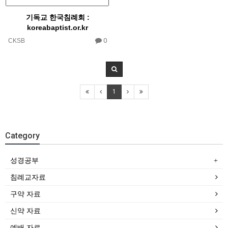
기독교 한국침례회 :
koreabaptist.or.kr​
0
CKSB
1
Category
성경공부
침례교자료
구약 자료
신약 자료
예배 자료