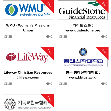
Hot
Hot
WMU - Women's Missions
가이드 스톤 :
Union
www.guidestone.org​
0
0
CKSB
CKSB
Hot
Hot
Lifeway Christian Resources
한국 침례신학대학교 :
: lifeway.com
www.kbtus.ac.kr
0
0
CKSB
CKSB
Hot