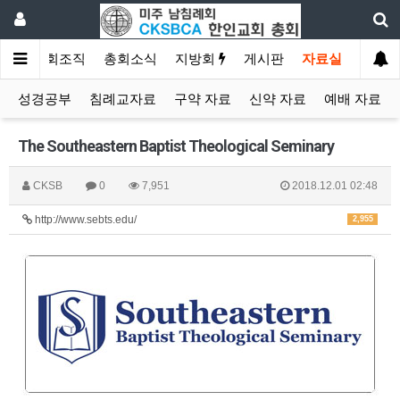
소개
총회조직
총회소식
지방회
게시판
자료실
성경공부
침례교자료
구약 자료
신약 자료
예배 자료
The Southeastern Baptist Theological Seminary
CKSB
0
7,951
2018.12.01 02:48
http://www.sebts.edu/
2,955