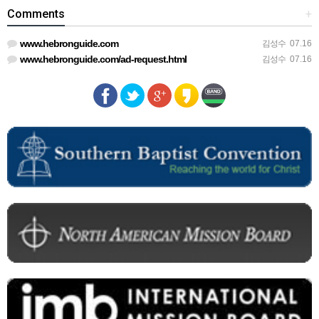
Comments
+
www.hebronguide.com
김성수
07.16
www.hebronguide.com/ad-request.html
김성수
07.16