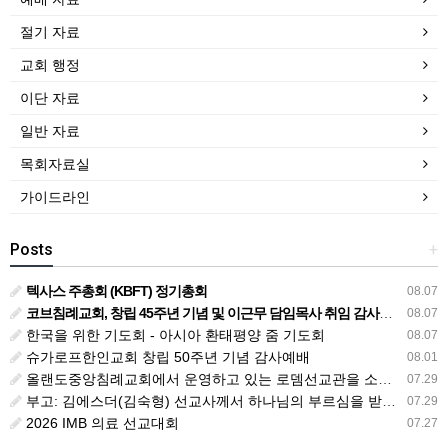
절기 자료
교회 행정
이단 자료
일반 자료
목회자료실
가이드라인
Posts
+
텍사스 주총회 (KBFT) 정기총회
08.07
코브침례교회, 창립 45주년 기념 및 이근무 담임목사 취임 감사예배 드려
08.07
한국을 위한 기도회 - 아시아 환태평양 줌 기도회
08.07
슈가로프한인교회 창립 50주년 기념 감사예배
08.01
올랜도중앙침례교회에서 운영하고 있는 로뎀선교관을 소개해 드립니다
07.29
부고: 김에스더(김숙형) 선교사께서 하나님의 부르심을 받았습니다.
07.29
2026 IMB 의료 선교대회
07.27