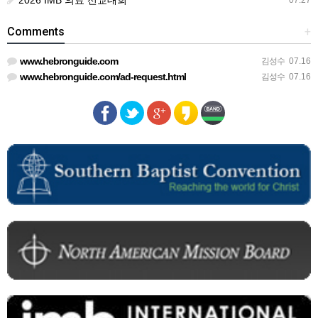
2026 IMB 의료 선교대회
07.27
Comments
+
www.hebronguide.com
김성수
07.16
www.hebronguide.com/ad-request.html
김성수
07.16