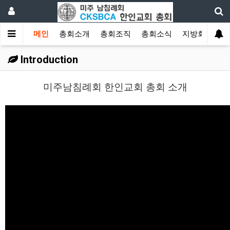
메인
총회소개
총회조직
총회소식
지방회
게
Introduction
미주남침례회 한인교회 총회 소개