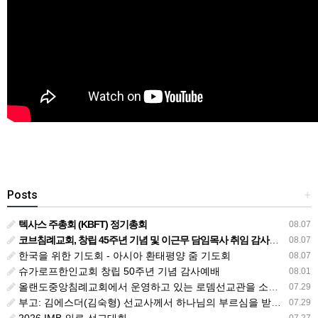
Posts
+
텍사스 주총회 (KBFT) 정기총회
08.07
코브침례교회, 창립 45주년 기념 및 이근무 담임목사 취임 감사예배 드려
08.07
한국을 위한 기도회 - 아시아 환태평양 줌 기도회
08.07
슈가로프한인교회 창립 50주년 기념 감사예배
08.01
올랜도중앙침례교회에서 운영하고 있는 로뎀선교관을 소개해 드립니다
07.29
부고: 김에스더(김숙형) 선교사께서 하나님의 부르심을 받았습니다.
07.29