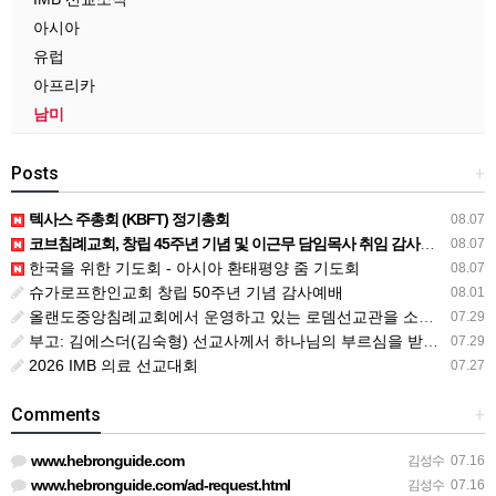
아시아
유럽
아프리카
남미
Posts
+
텍사스 주총회 (KBFT) 정기총회
08.07
코브침례교회, 창립 45주년 기념 및 이근무 담임목사 취임 감사예배 드려
08.07
한국을 위한 기도회 - 아시아 환태평양 줌 기도회
08.07
슈가로프한인교회 창립 50주년 기념 감사예배
08.01
올랜도중앙침례교회에서 운영하고 있는 로뎀선교관을 소개해 드립니다
07.29
부고: 김에스더(김숙형) 선교사께서 하나님의 부르심을 받았습니다.
07.29
2026 IMB 의료 선교대회
07.27
Comments
+
www.hebronguide.com
김성수
07.16
www.hebronguide.com/ad-request.html
김성수
07.16