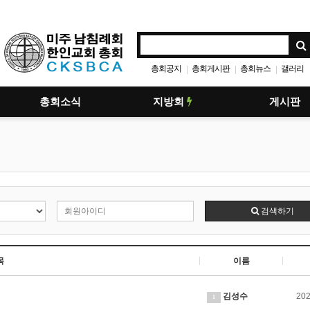
총회공지
총회게시판
총회뉴스
갤러리
|
|
|
총회소식
지방회
게시판
검색하기
목
이름
김성수
202
1