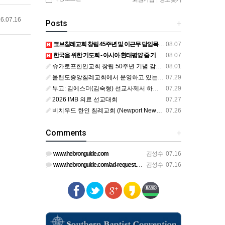
6.07.16
Posts
+
코브침례교회 창립 45주년 및 이근무 담임목사 취임 감사예배
08.07
한국을 위한 기도회 - 아시아 환태평양 줌 기도회
08.07
슈가로프한인교회 창립 50주년 기념 감사예배
08.01
올랜도중앙침례교회에서 운영하고 있는 로뎀선교관을 소개해 드립니다
07.29
부고: 김에스더(김숙형) 선교사께서 하나님의 부르심을 받았습니다.
07.29
2026 IMB 의료 선교대회
07.27
비치우드 한인 침례교회 (Newport News, Virginia) 담임목사 청빙
07.26
Comments
+
www.hebronguide.com
김성수
07.16
www.hebronguide.com/ad-request.html
김성수
07.16