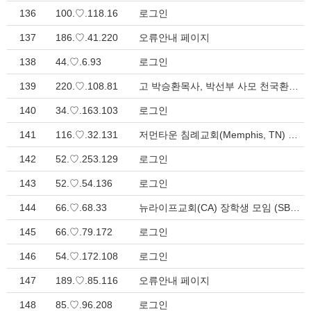
136
100.♡.118.16
로그인
137
186.♡.41.220
오류안내 페이지
138
44.♡.6.93
로그인
139
220.♡.108.81
고 박승환목사, 박선부 사모 천국환송예배 > 지방회 소식
140
34.♡.163.103
로그인
141
116.♡.32.131
저먼타운 침례교회(Memphis, TN) 어린이사역자 청빙 > 청빙 게시판
142
52.♡.253.129
로그인
143
52.♡.54.136
로그인
144
66.♡.68.33
뉴라이프교회(CA) 장학생 모임 (SBC 목회자 자녀) > 지방회 소식
145
66.♡.79.172
로그인
146
54.♡.172.108
로그인
147
189.♡.85.116
오류안내 페이지
148
85.♡.96.208
로그인