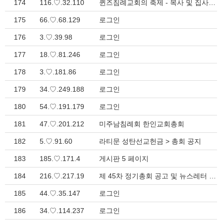
174
116.♡.32.110
퀸즈침례교회의 축제 - 목사 및 집사 안수 그리고 권사 임직 > 지방회 소식
175
66.♡.68.129
로그인
176
3.♡.39.98
로그인
177
18.♡.81.246
로그인
178
3.♡.181.86
로그인
179
34.♡.249.188
로그인
180
54.♡.191.179
로그인
181
47.♡.201.212
미주남침례회 한인교회총회
182
5.♡.91.60
라티문 성탄선교헌금 > 총회 공지
183
185.♡.171.4
게시판 5 페이지
184
216.♡.217.19
제 45차 정기총회 공고 및 뉴스레터 (2026년 3월) > 총회 소식
185
44.♡.35.147
로그인
186
34.♡.114.237
로그인