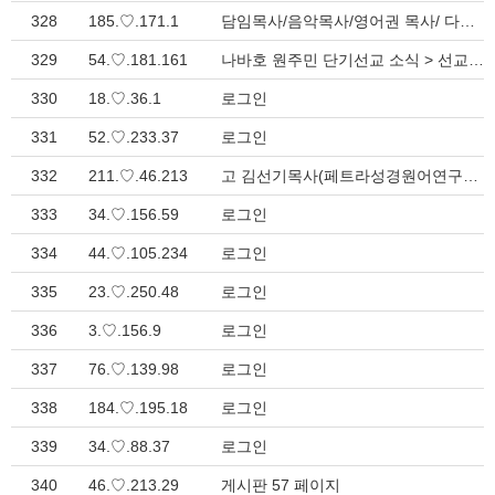
328
185.♡.171.1
담임목사/음악목사/영어권 목사/ 다양한 사역자를 찾고 계십니까? > 게시판
329
54.♡.181.161
나바호 원주민 단기선교 소식 > 선교 소식
330
18.♡.36.1
로그인
331
52.♡.233.37
로그인
332
211.♡.46.213
고 김선기목사(페트라성경원어연구원)께서 소천하셨습니다. > 지방회 소식
333
34.♡.156.59
로그인
334
44.♡.105.234
로그인
335
23.♡.250.48
로그인
336
3.♡.156.9
로그인
337
76.♡.139.98
로그인
338
184.♡.195.18
로그인
339
34.♡.88.37
로그인
340
46.♡.213.29
게시판 57 페이지