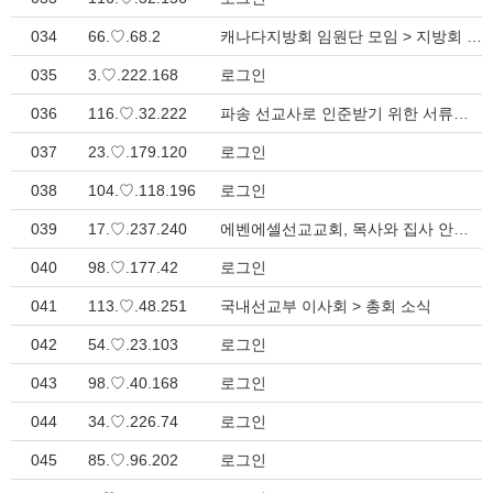
034
66.♡.68.2
캐나다지방회 임원단 모임 > 지방회 소식
035
3.♡.222.168
로그인
036
116.♡.32.222
파송 선교사로 인준받기 위한 서류들 > 선교 소식
037
23.♡.179.120
로그인
038
104.♡.118.196
로그인
039
17.♡.237.240
에벤에셀선교교회, 목사와 집사 안수 및 권사 임직예배 > 지방회 소식
040
98.♡.177.42
로그인
041
113.♡.48.251
국내선교부 이사회 > 총회 소식
042
54.♡.23.103
로그인
043
98.♡.40.168
로그인
044
34.♡.226.74
로그인
045
85.♡.96.202
로그인