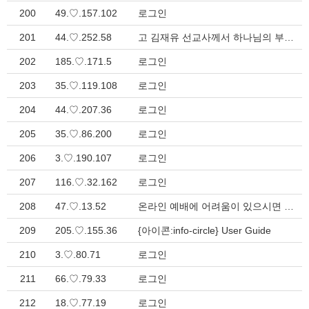
200
49.♡.157.102
로그인
201
44.♡.252.58
고 김재유 선교사께서 하나님의 부르심을 받으셨습니다. > 지방회 소식
202
185.♡.171.5
로그인
203
35.♡.119.108
로그인
204
44.♡.207.36
로그인
205
35.♡.86.200
로그인
206
3.♡.190.107
로그인
207
116.♡.32.162
로그인
208
47.♡.13.52
온라인 예배에 어려움이 있으시면 여기에서 배우셔요. > 게시판
209
205.♡.155.36
{아이콘:info-circle} User Guide
210
3.♡.80.71
로그인
211
66.♡.79.33
로그인
212
18.♡.77.19
로그인