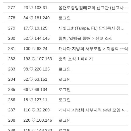
277
23.♡.103.31
올랜도중앙침례교회 선교관 (선교사 안식관) 오픈 > 선교 소식
278
34.♡.181.240
로그인
279
17.♡.19.125
새빛교회(Tampa, FL) 담임목사 청빙 > 청빙 게시판
280
52.♡.144.145
함께, 열방을 향해 > 선교 소식
281
100.♡.63.24
캐나다 지방회 서부모임 > 지방회 소식
282
193.♡.107.163
총회 소식 1 페이지
283
98.♡.226.125
로그인
284
52.♡.63.151
로그인
285
66.♡.68.134
로그인
286
18.♡.127.11
로그인
287
116.♡.32.209
캐나다 지방회 서부지역 송년 모임 > 지방회 소식
288
220.♡.108.146
로그인
289
118.♡.148.233
로그인