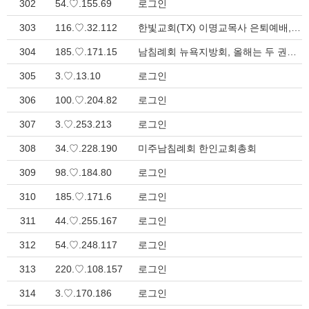
302
54.♡.155.69
로그인
303
116.♡.32.112
한빛교회(TX) 이명교목사 은퇴예배, 42년 목회 사역 감사로 마무리 > 지방회 소식
304
185.♡.171.15
남침례회 뉴욕지방회, 올해는 두 권의 책을 나누며 여름수양회 > 지방회 소식
305
3.♡.13.10
로그인
306
100.♡.204.82
로그인
307
3.♡.253.213
로그인
308
34.♡.228.190
미주남침례회 한인교회총회
309
98.♡.184.80
로그인
310
185.♡.171.6
로그인
311
44.♡.255.167
로그인
312
54.♡.248.117
로그인
313
220.♡.108.157
로그인
314
3.♡.170.186
로그인