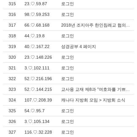
315
23.♡.59.87
로그인
316
98.♡.59.253
로그인
317
66.♡.68.168
2018년 조지아주 한인침례교 협의회 사모 수양회 & 사모 격려의 밤 > 지방회 소식
318
44.♡.19.8
로그인
319
40.♡.167.22
성경공부 4 페이지
320
23.♡.148.226
로그인
321
3.♡.102.111
로그인
322
52.♡.216.196
로그인
323
52.♡.144.215
교사용 교재 제8과 "여호와를 기쁘시게 하라"(잠15:33-16:11) > 성경공부
324
107.♡.208.39
캐나다 지방회 모임 > 지방회 소식
325
54.♡.95.7
로그인
326
3.♡.105.134
로그인
327
116.♡.32.228
로그인