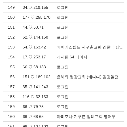
149
34.♡.219.155
로그인
150
177.♡.255.170
로그인
151
44.♡.50.71
로그인
152
52.♡.144.158
로그인
153
54.♡.163.42
베이커스필드 지구촌교회 김준태 담임목사 취임감사예배 > 지방회 소식
154
17.♡.253.17
게시판 64 페이지
155
66.♡.68.133
로그인
156
151.♡.189.102
은혜와 평강교회 (캐나다) 김경열전도사 목사안수식 > 지방회 소식
157
35.♡.141.243
로그인
158
116.♡.32.133
로그인
159
66.♡.79.75
로그인
160
66.♡.68.65
아리조나 지구촌 침례교회 영어부 사역자 청빙 > 청빙 게시판
161
98.♡.107.102
로그인