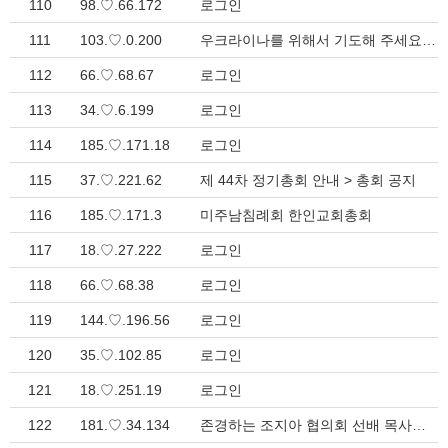
110
98.♡.66.172
로그인
111
103.♡.0.200
우크라이나를 위해서 기도해 주세요! > 선교 소식
112
66.♡.68.67
로그인
113
34.♡.6.199
로그인
114
185.♡.171.18
로그인
115
37.♡.221.62
제 44차 정기총회 안내 > 총회 공지
116
185.♡.171.3
미주남침례회 한인교회총회
117
18.♡.27.222
로그인
118
66.♡.68.38
로그인
119
144.♡.196.56
로그인
120
35.♡.102.85
로그인
121
18.♡.251.19
로그인
122
181.♡.34.134
존경하는 조지아 협의회 선배 목사님들께 감사 인사 드립니다. > 지방회 소식