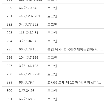
290
66.♡.79.64
로그인
291
44.♡.232.231
로그인
292
34.♡.77.232
로그인
293
116.♡.32.31
로그인
294
3.♡.104.67
로그인
295
66.♡.79.135
폴김 목사, 한국전쟁재향군인회(Korean War Veterans Association) National Chaplain으로 선출되다. > 총회 소식
296
104.♡.7.166
로그인
297
3.♡.146.193
로그인
298
44.♡.213.220
로그인
299
66.♡.79.4
교사용 교재 제 12 과 "선택의 삶" (신명기 30:1-10,19-20) > 성경공부
300
3.♡.34.98
로그인
301
66.♡.68.68
로그인