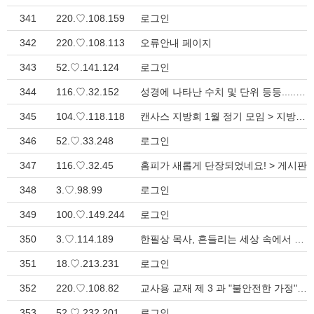
341
220.♡.108.159
로그인
342
220.♡.108.113
오류안내 페이지
343
52.♡.141.124
로그인
344
116.♡.32.152
성경에 나타난 수치 및 단위 등등...... > 목회자료실
345
104.♡.118.118
캔사스 지방회 1월 정기 모임 > 지방회 소식
346
52.♡.33.248
로그인
347
116.♡.32.45
홈피가 새롭게 단장되었네요! > 게시판
348
3.♡.98.99
로그인
349
100.♡.149.244
로그인
350
3.♡.114.189
한필상 목사, 흔들리는 세상 속에서 교회의 본질을 회복하는 설교전략 > 지방회 소식
351
18.♡.213.231
로그인
352
220.♡.108.82
교사용 교재 제 3 과 "불안전한 가정" (창 29:16-30) > 성경공부
353
52.♡.232.201
로그인