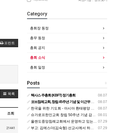
Category
총회장 동정
총무 동정
프린트
총회 공지
총회 소식
총회 일정
Posts
+
목록
텍사스 주총회 (KBFT) 정기총회
08.07
코브침례교회, 창립 45주년 기념 및 이근무 담임목사 취임 감사예배 드려
08.07
한국을 위한 기도회 - 아시아 환태평양 줌 기도회
08.07
조회
슈가로프한인교회 창립 50주년 기념 감사예배
08.01
올랜도중앙침례교회에서 운영하고 있는 로뎀선교관을 소개해 드립니다
07.29
부고: 김에스더(김숙형) 선교사께서 하나님의 부르심을 받았습니다.
07.29
21441