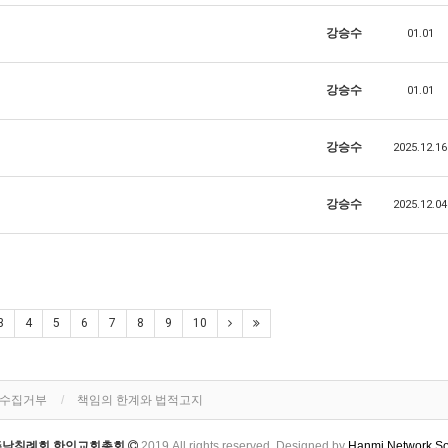
강승수
01.01
강승수
01.01
강승수
2025.12.16
강승수
2025.12.04
3
4
5
6
7
8
9
10
단수집거부
책임의 한계와 법적고지
주남침례회 한인교회총회
2019 All rights reserved. Designed by
Hanmi Network So