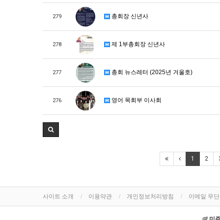
총회장 신년사
279
제 1부총회장 신년사
278
총회 뉴스레터 (2025년 겨울호)
277
영어 목회부 이사회
276
1
2
사이트 소개
이용약관
개인정보처리방침
이메일 무
미