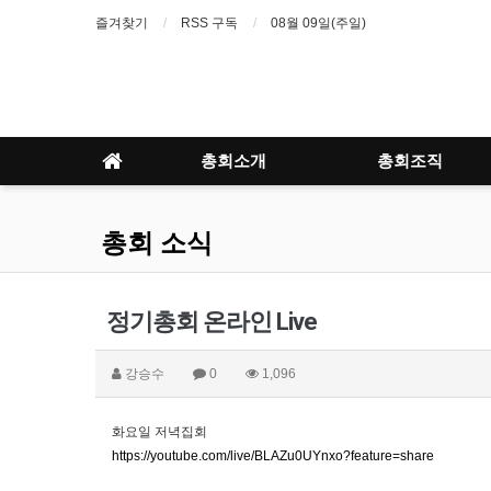
즐겨찾기
RSS 구독
08월 09일(주일)
총회소개
총회조직
총회 소식
정기총회 온라인 Live
강승수
0
1,096
화요일 저녁집회
https://youtube.com/live/BLAZu0UYnxo?feature=share