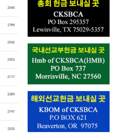
2540
2789
2556
2355
2177
2289
2747
2325