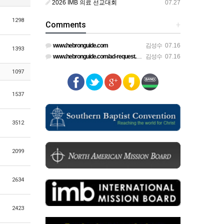
2026 IMB 의료 선교대회
07.27
1298
Comments
+
www.hebronguide.com
김성수
07.16
1393
www.hebronguide.com/ad-request.html
김성수
07.16
1097
1537
3512
2099
2634
2423