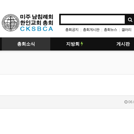
총회공지
총회게시판
총회뉴스
갤러리
|
|
|
총회소식
지방회
게시판
06.