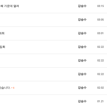
은혜 가운데 열려
강승수
03.15
강승수
03.05
개최
강승수
03.01
녁집회
강승수
02.22
강승수
02.22
강승수
02.22
 받습니다.
강승수
02.02
+
1
강승수
01.21