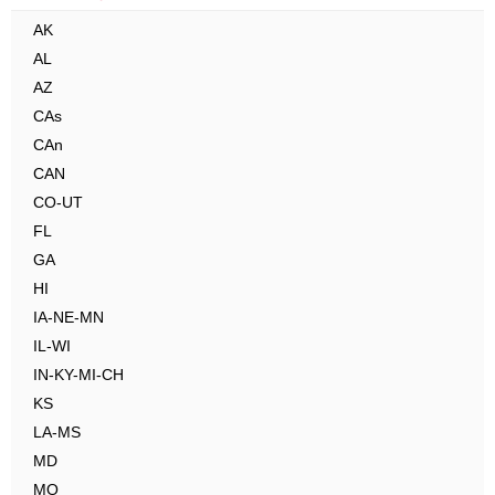
AK
AL
AZ
CAs
CAn
CAN
CO-UT
FL
GA
HI
IA-NE-MN
IL-WI
IN-KY-MI-CH
KS
LA-MS
MD
MO