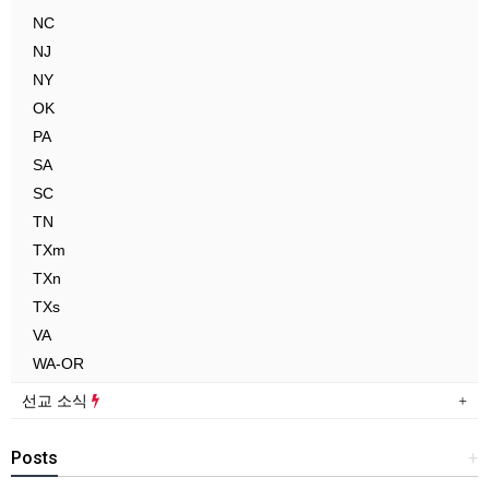
NC
NJ
NY
OK
PA
SA
SC
TN
TXm
TXn
TXs
VA
WA-OR
선교 소식
Posts
+