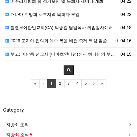
미주리지방회 봄 정기모임 및 목회자 세미나 개최
04.22
캐나다 지방회 서부지역 목회자 모임
04.22
할렐루야한인교회(CA) 박종걸 담임목사 취임감사예배
04.18
2026 조지아 협의회 예수 복음 비전 축제 핵심 말씀 및 강사 메시지 안내
04.16
+1
부고: 이남종 선교사 (나바호인디언)께서 하나님의 부르심을 받았습니다.
04.15
1
2
3
4
5
Category
지방회 조직
지방회 소식