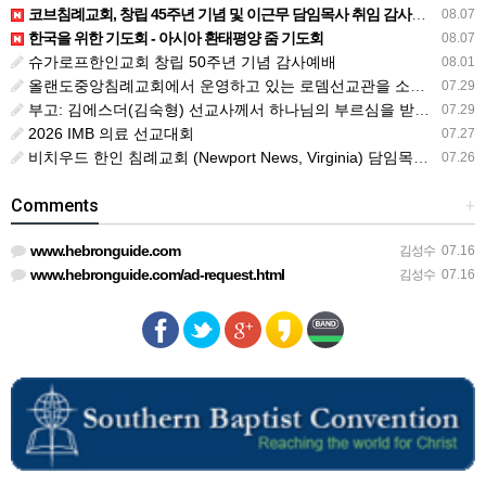
코브침례교회, 창립 45주년 기념 및 이근무 담임목사 취임 감사예배 드려
08.07
한국을 위한 기도회 - 아시아 환태평양 줌 기도회
08.07
슈가로프한인교회 창립 50주년 기념 감사예배
08.01
올랜도중앙침례교회에서 운영하고 있는 로뎀선교관을 소개해 드립니다
07.29
부고: 김에스더(김숙형) 선교사께서 하나님의 부르심을 받았습니다.
07.29
2026 IMB 의료 선교대회
07.27
비치우드 한인 침례교회 (Newport News, Virginia) 담임목사 청빙
07.26
Comments
+
www.hebronguide.com
김성수
07.16
www.hebronguide.com/ad-request.html
김성수
07.16