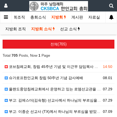
소개
총회조직
총회소식
지방회
게시판
자료실
지방회 조직
지방회 소식
선교 소식
전체(705)
Total
705
Posts, Now
1
Page
코브침례교회, 창립 45주년 기념 및 이근무 담임목사 취임 감사예배 드려
14:50
슈가로프한인교회 창립 50주년 기념 감사예배
08.01
올랜도중앙침례교회에서 운영하고 있는 로뎀선교관을 소개해 드립니다
07.29
부고: 김에스더(김숙형) 선교사께서 하나님의 부르심을 받았습니다.
07.29
부고: 이종순 선교사 (TX)께서 하나님의 부르심을 받았습니다.
07.09