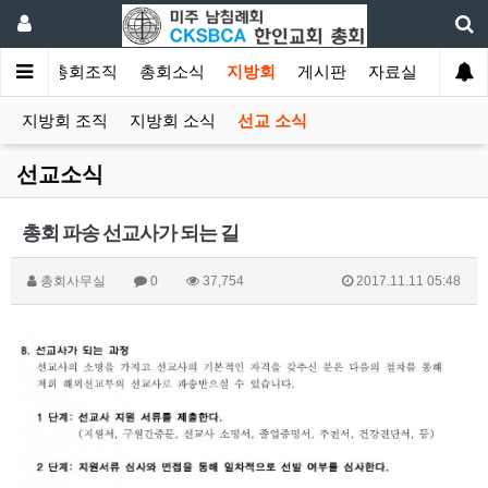
소개
총회조직
총회소식
지방회
게시판
자료실
지방회 조직
지방회 소식
선교 소식
선교소식
총회 파송 선교사가 되는 길
총회사무실
0
37,754
2017.11.11 05:48